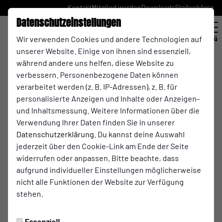
Kontakt
Mitglied werden
Downloads
Stellenbörse
Datenschutzeinstellungen
Wir verwenden Cookies und andere Technologien auf
Menü
unserer Website. Einige von ihnen sind essenziell,
Allgemein
während andere uns helfen, diese Website zu
verbessern. Personenbezogene Daten können
02.06.2026 09:46 Uhr
Familien Trödelmarkt Auf der
verarbeitet werden (z. B. IP-Adressen), z. B. für
personalisierte Anzeigen und Inhalte oder Anzeigen-
Emst 2026
und Inhaltsmessung. Weitere Informationen über die
Verwendung Ihrer Daten finden Sie in unserer
Datenschutzerklärung
. Du kannst deine Auswahl
jederzeit über den Cookie-Link am Ende der Seite
widerrufen oder anpassen. Bitte beachte, dass
aufgrund individueller Einstellungen möglicherweise
nicht alle Funktionen der Website zur Verfügung
stehen.
Essenziell