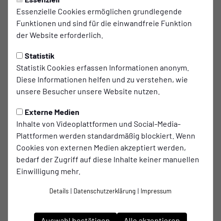
oder Identität. Unser Anspruch ist klar:
Essenzielle Cookies ermöglichen grundlegende
Funktionen und sind für die einwandfreie Funktion
Keine Form der Diskriminierung, Beleidigung oder
der Website erforderlich.
Ausgrenzung.
Statistik
Gegenseitiger Respekt
im Umgang mit Mitspielern,
Statistik Cookies erfassen Informationen anonym.
Gegnern, Trainern, Betreuern, Eltern und
Diese Informationen helfen und zu verstehen, wie
Schiedsrichtern.
unsere Besucher unsere Website nutzen.
Wahrung der persönlichen Würde
jedes Einzelnen.
Integration und Inklusion
als gelebte Praxis.
Externe Medien
Inhalte von Videoplattformen und Social-Media-
Fair Play – auf und neben dem Platz
Plattformen werden standardmäßig blockiert. Wenn
Cookies von externen Medien akzeptiert werden,
Fairness ist der Maßstab unseres sportlichen und sozialen
bedarf der Zugriff auf diese Inhalte keiner manuellen
Handelns. Wir stehen ein für:
Einwilligung mehr.
Einhaltung aller Regeln und Fußballgrundsätze
Details
|
Datenschutzerklärung
|
Impressum
Gewaltfreiheit
Ablehnung von Doping, Manipulation und unsportlichem
Auswahl bestätigen
Alle akzeptieren