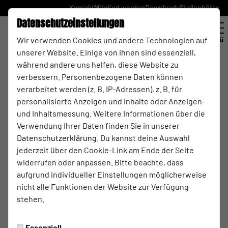
Kontakt
Mitglied werden
Downloads
Stellenbörse
Datenschutzeinstellungen
Wir verwenden Cookies und andere Technologien auf
Menü
unserer Website. Einige von ihnen sind essenziell,
Unser Leitbild
während andere uns helfen, diese Website zu
verbessern. Personenbezogene Daten können
verarbeitet werden (z. B. IP-Adressen), z. B. für
personalisierte Anzeigen und Inhalte oder Anzeigen-
Als Verein stehen wir für ein starkes Wertefundament, das
und Inhaltsmessung. Weitere Informationen über die
unser gesamtes Miteinander prägt – auf dem Platz, im
Verwendung Ihrer Daten finden Sie in unserer
Training, im Ehrenamt und im persönlichen Umgang. Unser
Datenschutzerklärung
. Du kannst deine Auswahl
Anspruch ist es, eine Kultur zu schaffen, in der Sport,
jederzeit über den Cookie-Link am Ende der Seite
Gemeinschaft und persönliche Entwicklung Hand in Hand
widerrufen oder anpassen. Bitte beachte, dass
gehen.
aufgrund individueller Einstellungen möglicherweise
nicht alle Funktionen der Website zur Verfügung
Toleranz, Vielfalt & Respekt
stehen.
Wir leben eine offene Vereinskultur, in der alle willkommen
sind – unabhängig von Herkunft, Religion, Geschlecht, Alter
Essenziell