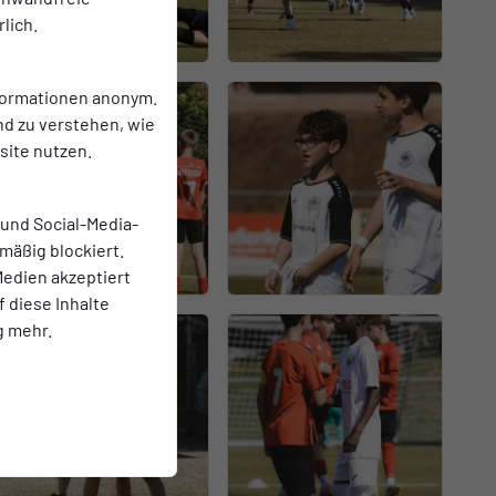
lich.
nformationen anonym.
nd zu verstehen, wie
ite nutzen.
 und Social-Media-
mäßig blockiert.
edien akzeptiert
f diese Inhalte
g mehr.