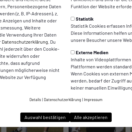
ern. Personenbezogene Daten
Funktion der Website erforder
erden (z. B. IP-Adressen), z.
Statistik
te Anzeigen und Inhalte oder
Statistik Cookies erfassen I
ltsmessung. Weitere
Diese Informationen helfen u
die Verwendung Ihrer Daten
unsere Besucher unsere Webs
r
Datenschutzerklärung
. Du
l jederzeit über den Cookie-
Externe Medien
ite widerrufen oder
Inhalte von Videoplattformen
chte, dass aufgrund
Plattformen werden standard
ellungen möglicherweise nicht
Wenn Cookies von externen M
 Website zur Verfügung
werden, bedarf der Zugriff au
keiner manuellen Einwilligun
Details
|
Datenschutzerklärung
|
Impressum
Auswahl bestätigen
Alle akzeptieren