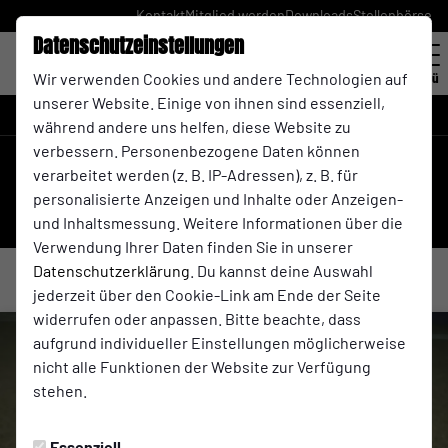
Kontakt
Mitglied werden
Downloads
Stellenbörse
Datenschutzeinstellungen
Wir verwenden Cookies und andere Technologien auf
Menü
unserer Website. Einige von ihnen sind essenziell,
IGA 2027 Landesliga , 30. Spieltag
während andere uns helfen, diese Website zu
verbessern. Personenbezogene Daten können
1:2
verarbeitet werden (z. B. IP-Adressen), z. B. für
personalisierte Anzeigen und Inhalte oder Anzeigen-
FC Borussia Dröschede 1911
(0:2)
SV Hohenlimburg
und Inhaltsmessung. Weitere Informationen über die
1. Mannschaft
1. Herren
Verwendung Ihrer Daten finden Sie in unserer
Datenschutzerklärung
. Du kannst deine Auswahl
jederzeit über den Cookie-Link am Ende der Seite
widerrufen oder anpassen. Bitte beachte, dass
aufgrund individueller Einstellungen möglicherweise
nicht alle Funktionen der Website zur Verfügung
stehen.
Essenziell