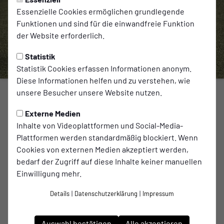
Essenzielle Cookies ermöglichen grundlegende
Funktionen und sind für die einwandfreie Funktion
der Website erforderlich.
Statistik
Statistik Cookies erfassen Informationen anonym.
Diese Informationen helfen und zu verstehen, wie
unsere Besucher unsere Website nutzen.
1. MANNSCHAFT
Erste reist zum Verfolgerduell
Externe Medien
Inhalte von Videoplattformen und Social-Media-
nach Hohenlimburg
Plattformen werden standardmäßig blockiert. Wenn
Cookies von externen Medien akzeptiert werden,
bedarf der Zugriff auf diese Inhalte keiner manuellen
zum Artikel
Einwilligung mehr.
Spielort
Details
|
Datenschutzerklärung
|
Impressum
ESO-Stadion Auf der Emst
Auswahl bestätigen
Alle akzeptieren