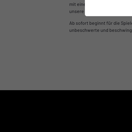
mit einer überzogenen und unr
unsere Trainer und Spieler Woc
Ab sofort beginnt für die Spi
unbeschwerte und beschwingte