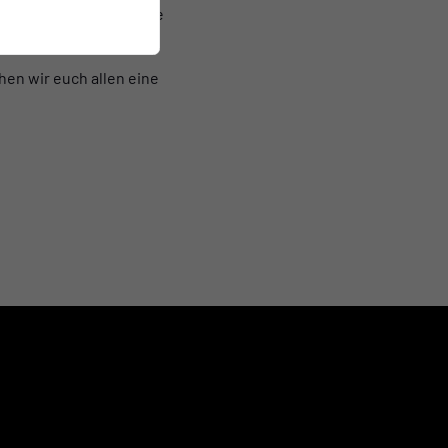
 Intensität und Energie
zu entwickeln.
hen wir euch allen eine