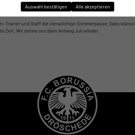
ealistischen Erwartungshaltung. Wir wissen genau, mit welcher
Auswahl bestätigen
Alle akzeptieren
he für Woche trainieren, um ihre Art Fußball zu spielen weiter 
eler, Trainer und Staff die vierwöchige Sommerpause. Dazu wünsc
 Zeit. Wir sehen uns dann Anfang Juli wieder.