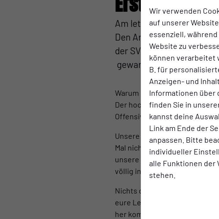
Erste unterlie
Wir verwenden Cook
auf unserer Website.
Am letzten Spieltag der 
essenziell, während
Den Anschlusstreffer erz
Website zu verbess
der SV Germania Salchendo
können verarbeitet w
gewannen. Die Glückwünsc
B. für personalisier
Anzeigen- und Inha
Informationen über 
Warum Hohenlimburg die Manns
finden Sie in unsere
Der hochkarätige Kader setzte
kannst deine Auswah
Offensivkräfte waren nur sch
Link am Ende der Se
Unsere Mannschaft war motivie
anpassen. Bitte bea
Mal nicht auf die Platte brin
individueller Einst
unsere Mannschaft nie in ihr
alle Funktionen der
völlig in Ordnung ging.
stehen.
Nichts desto trotz haben unser
eure Leistungen sehr zu schät
her kommen. Und welche Mittel