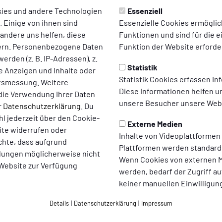
gt im direkten Duell – Salchend
ies und andere Technologien
Essenziell
 Einige von ihnen sind
Essenzielle Cookies ermögli
Saison unterlag unsere Mannschaft dem Nachbarn aus Ho
 andere uns helfen, diese
Funktionen und sind für die 
ielte Nikolas Friedberg (86.). Am Ende mussten aber H
ern. Personenbezogene Daten
Funktion der Website erforder
rf die Vizemeisterschaft überlassen, da diese gegen S
erden (z. B. IP-Adressen), z.
he aus Dröschede gehen somit ins Siegerland.
Statistik
te Anzeigen und Inhalte oder
Statistik Cookies erfassen I
ltsmessung. Weitere
Diese Informationen helfen u
die Verwendung Ihrer Daten
chaft der Stunde ist, konnten die rund 400 Zuschauer am Sonn
unsere Besucher unsere Webs
r
Datenschutzerklärung
. Du
 früh die Akzente und war die bessere Mannschaft. Vor allem di
l jederzeit über den Cookie-
wer zu stoppen.
Externe Medien
ite widerrufen oder
Inhalte von Videoplattformen
rt und einsatzfreudig. Aber die oftmals gezeigte Spielstärke 
chte, dass aufgrund
Plattformen werden standard
gen. Leichte Abspielfehler, Ungenauigkeiten und langsame Entsc
ellungen möglicherweise nicht
Wenn Cookies von externen M
en gewohnten Rhythmus kommen. Somit muss man fairerweise sag
 Website zur Verfügung
werden, bedarf der Zugriff au
keiner manuellen Einwilligun
e Jungs zum dritten Mal in Folge eine gute Spielzeit hingelegt. 
Details
|
Datenschutzerklärung
|
Impressum
zen. Rund um das ESO-Stadion sind die Leute nicht realitätsfre
 uns zur Verfügung stehen. Hier überfrachtet keiner unsere Tr