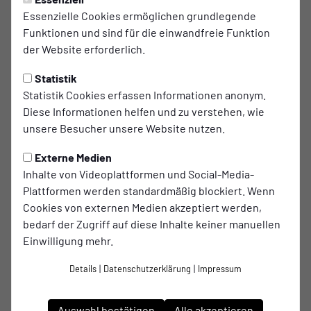
Essenzielle Cookies ermöglichen grundlegende
Frauen und Erste zeigen ihre
Funktionen und sind für die einwandfreie Funktion
Heimstärke
der Website erforderlich.
Das letzte Heimspiel-Doppelpack der Saison
Statistik
Statistik Cookies erfassen Informationen anonym.
endete für unsere Teams sehr erfolgreich. Beide
Diese Informationen helfen und zu verstehen, wie
Mannschaften konnten den treuen Anhang mit
unsere Besucher unsere Website nutzen.
Siegen verwöhnen.
Externe Medien
Erste gewinnt Derby gegen Menden
Inhalte von Videoplattformen und Social-Media-
Plattformen werden standardmäßig blockiert. Wenn
Unsere Erste konnte das Kreisderby gegen
BSV Menden
Cookies von externen Medien akzeptiert werden,
mit 4-0 (1-0) für sich entscheiden. Allerdings war das Spiel
bedarf der Zugriff auf diese Inhalte keiner manuellen
enger als es das Ergebnis aussagte. Die Treffer erzielten
Einwilligung mehr.
Lennard Merz
(29.),
Pascal Urumis
(52.),
Armando Ventura
Details
|
Datenschutzerklärung
|
Impressum
Carpinteiro
(78.) und
Talha Özkan
(89.).
Obwohl unsere Mannschaft mehr Ballbesitz und eine
Auswahl bestätigen
Alle akzeptieren